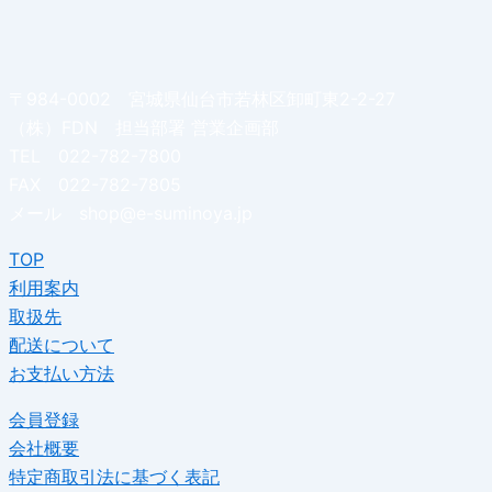
〒984-0002 宮城県仙台市若林区卸町東2-2-27
（株）FDN 担当部署 営業企画部
TEL 022-782-7800
FAX 022-782-7805
メール shop@e-suminoya.jp
TOP
利用案内
取扱先
配送について
お支払い方法
会員登録
会社概要
特定商取引法に基づく表記