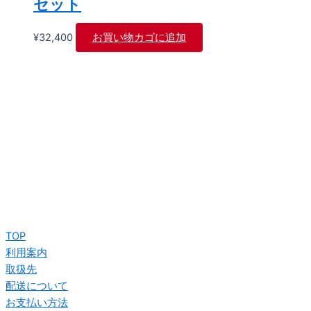
セット
¥
32,400
お買い物カゴに追加
〒984-0002 宮城県仙台市若林区卸町東2-2-27
（株）FDN 担当部署 営業企画部
TEL 022-782-7800
FAX 022-782-7805
メール shop@e-suminoya.jp
TOP
利用案内
取扱先
配送について
お支払い方法