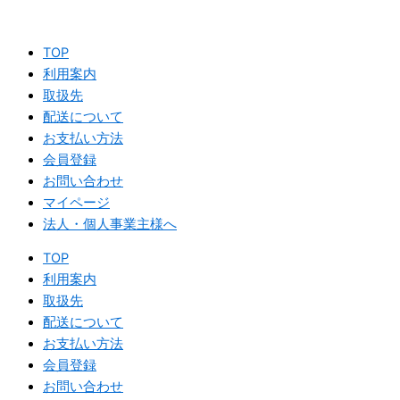
欲
内
張
容
り
TOP
を
カ
利用案内
ス
レ
取扱先
キ
ー​
個
配送について
ッ
お支払い方法
プ
会員登録
お問い合わせ
マイページ
法人・個人事業主様へ
TOP
利用案内
取扱先
配送について
お支払い方法
会員登録
お問い合わせ