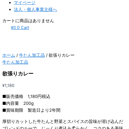
マイページ
法人・個人事業主様へ
カートに商品はありません
¥
0
0
Cart
ホーム
/
牛たん加工品
/ 欲張りカレー​
牛たん加工品
欲張りカレー​
¥
1,180
■販売価格 1,180円税込​
■内容量 200g​
■賞味期限 製造日より2年間​
厚切りカットした牛たんと野菜とスパイスの旨味が溶け込んだ
ブレンドのルーで、じっくり煮込み柔らかく、コクのある美味